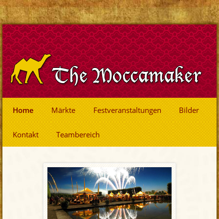
Home
Märkte
Festveranstaltungen
Bilder
Kontakt
Teambereich