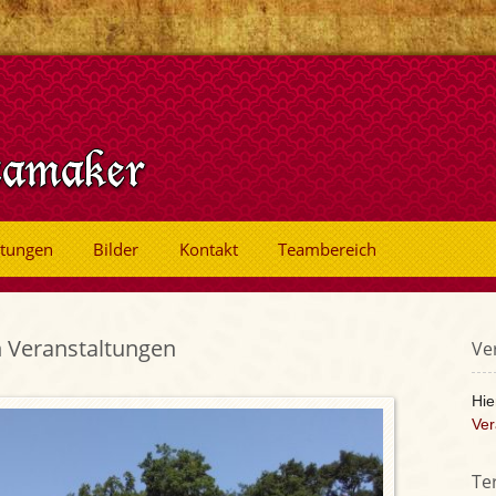
ltungen
Bilder
Kontakt
Teambereich
n Veranstaltungen
Ve
Hie
Ver
Te