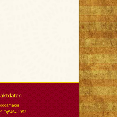
aktdaten
occamaker
49 (0)5464-1353