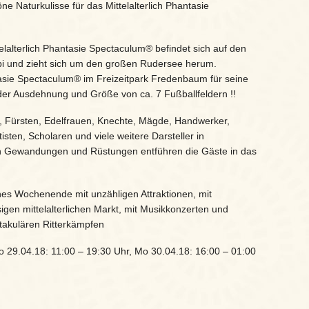
e Naturkulisse für das Mittelalterlich Phantasie
lalterlich Phantasie Spectaculum® befindet sich auf den
bi und zieht sich um den großen Rudersee herum.
ntasie Spectaculum® im Freizeitpark Fredenbaum für seine
der Ausdehnung und Größe von ca. 7 Fußballfeldern !!
, Fürsten, Edelfrauen, Knechte, Mägde, Handwerker,
isten, Scholaren und viele weitere Darsteller in
hen Gewandungen und Rüstungen entführen die Gäste in das
ches Wochenende mit unzähligen Attraktionen, mit
gen mittelalterlichen Markt, mit Musikkonzerten und
takulären Ritterkämpfen
o 29.04.18: 11:00 – 19:30 Uhr, Mo 30.04.18: 16:00 – 01:00