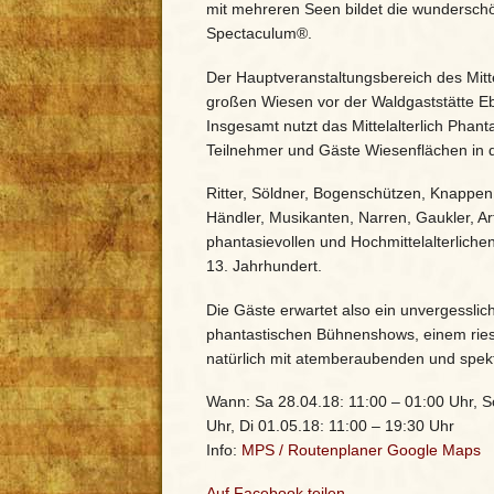
mit mehreren Seen bildet die wunderschön
Spectaculum®.
Der Hauptveranstaltungsbereich des Mitte
großen Wiesen vor der Waldgaststätte E
Insgesamt nutzt das Mittelalterlich Pha
Teilnehmer und Gäste Wiesenflächen in 
Ritter, Söldner, Bogenschützen, Knappen
Händler, Musikanten, Narren, Gaukler, Art
phantasievollen und Hochmittelalterlic
13. Jahrhundert.
Die Gäste erwartet also ein unvergessli
phantastischen Bühnenshows, einem riesi
natürlich mit atemberaubenden und spek
Wann: Sa 28.04.18: 11:00 – 01:00 Uhr, S
Uhr, Di 01.05.18: 11:00 – 19:30 Uhr
Info:
MPS
/
Routenplaner Google Maps
Auf Facebook teilen