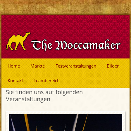
Home
Märkte
Festveranstaltungen
Bilder
Kontakt
Teambereich
Sie finden uns auf folgenden
Veranstaltungen