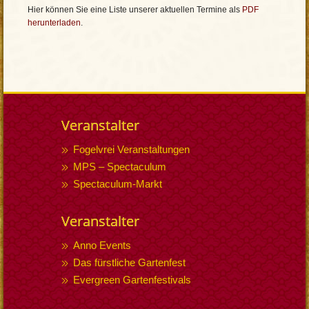
Hier können Sie eine Liste unserer aktuellen Termine als
PDF
herunterladen
.
Veranstalter
Fogelvrei Veranstaltungen
MPS – Spectaculum
Spectaculum-Markt
Veranstalter
Anno Events
Das fürstliche Gartenfest
Evergreen Gartenfestivals