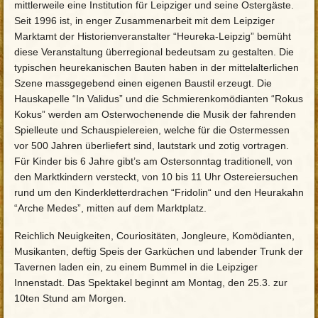
mittlerweile eine Institution für Leipziger und seine Ostergäste.
Seit 1996 ist, in enger Zusammenarbeit mit dem Leipziger
Marktamt der Historienveranstalter “Heureka-Leipzig” bemüht
diese Veranstaltung überregional bedeutsam zu gestalten. Die
typischen heurekanischen Bauten haben in der mittelalterlichen
Szene massgegebend einen eigenen Baustil erzeugt. Die
Hauskapelle “In Validus” und die Schmierenkomödianten “Rokus
Kokus” werden am Osterwochenende die Musik der fahrenden
Spielleute und Schauspielereien, welche für die Ostermessen
vor 500 Jahren überliefert sind, lautstark und zotig vortragen.
Für Kinder bis 6 Jahre gibt’s am Ostersonntag traditionell, von
den Marktkindern versteckt, von 10 bis 11 Uhr Ostereiersuchen
rund um den Kinderkletterdrachen “Fridolin“ und den Heurakahn
“Arche Medes”, mitten auf dem Marktplatz.
Reichlich Neuigkeiten, Couriositäten, Jongleure, Komödianten,
Musikanten, deftig Speis der Garküchen und labender Trunk der
Tavernen laden ein, zu einem Bummel in die Leipziger
Innenstadt. Das Spektakel beginnt am Montag, den 25.3. zur
10ten Stund am Morgen.