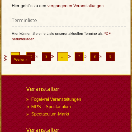
Hier geht´s zu den
vergangenen Veranstaltungen
.
Terminliste
Hier können Sie eine Liste unserer aktuellen Termine als
PDF
herunterladen
.
1
2
3
…
7
8
9
Weiter »
Veranstalter
Fogelvrei Veranstaltungen
MPS – Spectaculum
Spectaculum-Markt
Veranstalter