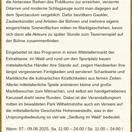
die hintersten Reihen des Publikums zur erreichen, verzerrte
Gitarren und moderne Schlagzeuge sucht man dagegen auf
dem Spectaculum vergeblich. Dafür bevölkern Gaukler,
Zauberkünstler und Artisten die Bühnen und mehrere eigens
eingerichtete Szenenflächen mitten im Marktgeschehen, bevor
sich dann alle Akteure zu später Stunde zum Tavernenspiel auf
der Bühne zusammenfinden.
Eingebettet ist das Programm in einen Mittelaltermarkt der
Extraklasse: im Wald und rund um den Sportplatz bauen
mittelalterliche Händler ihre Stände auf, zeigen Handwerker ihre
längst vergessenen Fertigkeiten und servieren Schankwirte und
Marktköche die kulinarischen Köstlichkeiten aus fernen Zeiten.
Allerlei mittelalterliche Spiele animieren kleine und große
Marktbesucher zum Mitmachen, und selbst ein handgetriebenes
Karussell dreht seine Runden. Dabei ist der Veranstaltungsort
mitten im bewaldeten Park Wilhelmshöhe auch ein Verweis auf
die mittelalterliche Geschichte Hohenwestedts, was in der
Ursprungsbedeutung so viel wie „Siedlung im Wald“ bedeutet.
Wann: 07.- 09.06.2025, Sa. 11:00 – 24:00 / So. 11:00 – 24:00 /