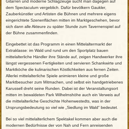
Gitarren und moderne Schlagzeuge sucht man dagegen auf
dem Spectaculum vergeblich. Dafür bevölkern Gaukler,
Zauberkünstler und Artisten die Bühnen und mehrere eigens
eingerichtete Szenenflächen mitten im Marktgeschehen, bevor
sich dann alle Akteure zu später Stunde zum Tavernenspiel auf
der Bühne zusammenfinden.
Eingebettet ist das Programm in einen Mittelaltermarkt der
Extraklasse: im Wald und rund um den Sportplatz bauen
mittelalterliche Händler ihre Stände auf, zeigen Handwerker ihre
längst vergessenen Fertigkeiten und servieren Schankwirte und
Marktköche die kulinarischen Köstlichkeiten aus fernen Zeiten.
Allerlei mittelalterliche Spiele animieren kleine und große
Marktbesucher zum Mitmachen, und selbst ein handgetriebenes
Karussell dreht seine Runden. Dabei ist der Veranstaltungsort
mitten im bewaldeten Park Wilhelmshöhe auch ein Verweis auf
die mittelalterliche Geschichte Hohenwestedts, was in der
Ursprungsbedeutung so viel wie „Siedlung im Wald“ bedeutet.
Bei so viel mittelalterlichem Spektakel kommen aber auch die
modernen Bedürfnisse der von Nah und Fern anreisenden