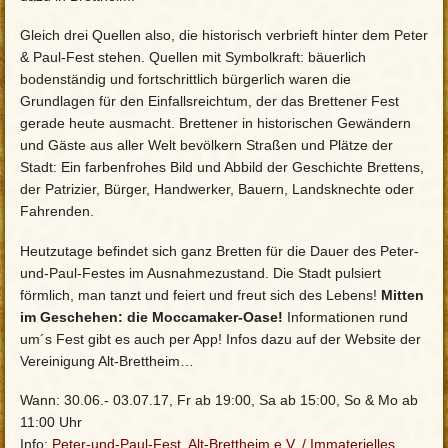
Gleich drei Quellen also, die historisch verbrieft hinter dem Peter
& Paul-Fest stehen. Quellen mit Symbolkraft: bäuerlich
bodenständig und fortschrittlich bürgerlich waren die
Grundlagen für den Einfallsreichtum, der das Brettener Fest
gerade heute ausmacht. Brettener in historischen Gewändern
und Gäste aus aller Welt bevölkern Straßen und Plätze der
Stadt: Ein farbenfrohes Bild und Abbild der Geschichte Brettens,
der Patrizier, Bürger, Handwerker, Bauern, Landsknechte oder
Fahrenden.
Heutzutage befindet sich ganz Bretten für die Dauer des Peter-
und-Paul-Festes im Ausnahmezustand. Die Stadt pulsiert
förmlich, man tanzt und feiert und freut sich des Lebens!
Mitten
im Geschehen: die Moccamaker-Oase!
Informationen rund
um´s Fest gibt es auch per App! Infos dazu auf der Website der
Vereinigung Alt-Brettheim…
Wann: 30.06.- 03.07.17, Fr ab 19:00, Sa ab 15:00, So & Mo ab
11:00 Uhr
Info:
Peter-und-Paul-Fest, Alt-Brettheim e.V.
/
Immaterielles