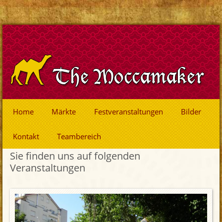
Home
Märkte
Festveranstaltungen
Bilder
Kontakt
Teambereich
Sie finden uns auf folgenden
Veranstaltungen