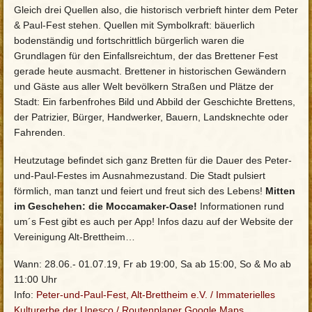
Gleich drei Quellen also, die historisch verbrieft hinter dem Peter
& Paul-Fest stehen. Quellen mit Symbolkraft: bäuerlich
bodenständig und fortschrittlich bürgerlich waren die
Grundlagen für den Einfallsreichtum, der das Brettener Fest
gerade heute ausmacht. Brettener in historischen Gewändern
und Gäste aus aller Welt bevölkern Straßen und Plätze der
Stadt: Ein farbenfrohes Bild und Abbild der Geschichte Brettens,
der Patrizier, Bürger, Handwerker, Bauern, Landsknechte oder
Fahrenden.
Heutzutage befindet sich ganz Bretten für die Dauer des Peter-
und-Paul-Festes im Ausnahmezustand. Die Stadt pulsiert
förmlich, man tanzt und feiert und freut sich des Lebens!
Mitten
im Geschehen: die Moccamaker-Oase!
Informationen rund
um´s Fest gibt es auch per App! Infos dazu auf der Website der
Vereinigung Alt-Brettheim…
Wann: 28.06.- 01.07.19, Fr ab 19:00, Sa ab 15:00, So & Mo ab
11:00 Uhr
Info:
Peter-und-Paul-Fest, Alt-Brettheim e.V.
/
Immaterielles
Kulturerbe der Unesco /
Routenplaner Google Maps