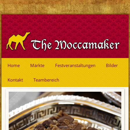
Home
Märkte
Festveranstaltungen
Bilder
Kontakt
Teambereich