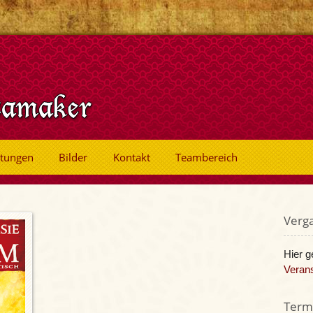
ltungen
Bilder
Kontakt
Teambereich
Verg
Hier g
Verans
Termi