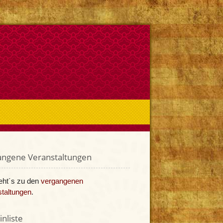
angene Veranstaltungen
eht´s zu den
vergangenen
taltungen
.
nliste