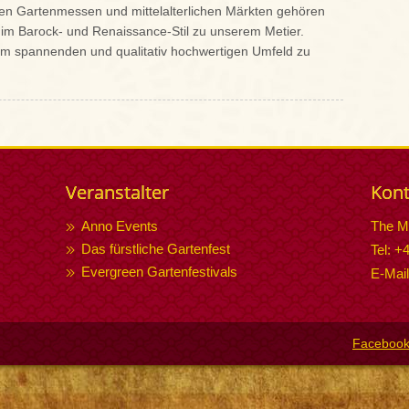
n Gartenmessen und mittelalterlichen Märkten gehören
im Barock- und Renaissance-Stil zu unserem Metier.
inem spannenden und qualitativ hochwertigen Umfeld zu
Veranstalter
Kont
Anno Events
The M
Das fürstliche Gartenfest
Tel: +
Evergreen Gartenfestivals
E-Mai
Faceboo