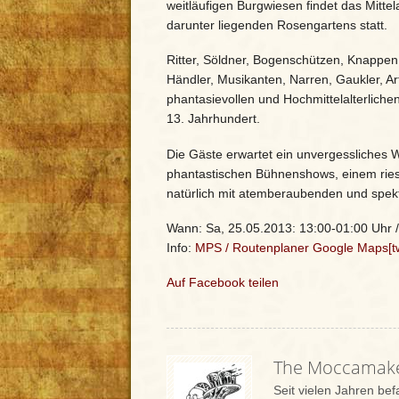
weitläufigen Burgwiesen findet das Mitt
darunter liegenden Rosengartens statt.
Ritter, Söldner, Bogenschützen, Knappen
Händler, Musikanten, Narren, Gaukler, Art
phantasievollen und Hochmittelalterlic
13. Jahrhundert.
Die Gäste erwartet ein unvergessliches 
phantastischen Bühnenshows, einem riesi
natürlich mit atemberaubenden und spek
Wann: Sa, 25.05.2013: 13:00-01:00 Uhr /
Info:
MPS
/
Routenplaner Google Maps
[
Auf Facebook teilen
The Moccamak
Seit vielen Jahren be