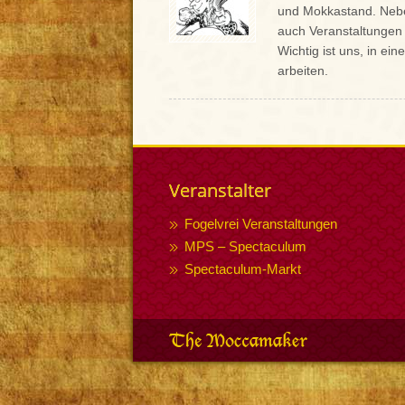
und Mokkastand. Nebe
auch Veranstaltungen 
Wichtig ist uns, in e
arbeiten.
Veranstalter
Fogelvrei Veranstaltungen
MPS – Spectaculum
Spectaculum-Markt