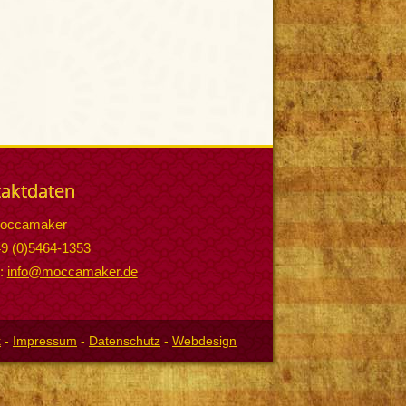
aktdaten
occamaker
49 (0)5464-1353
l:
info@moccamaker.de
k
-
Impressum
-
Datenschutz
-
Webdesign