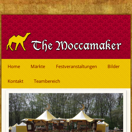
Home
Märkte
Festveranstaltungen
Bilder
Kontakt
Teambereich