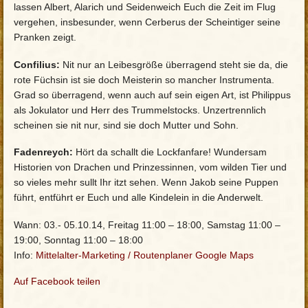
lassen Albert, Alarich und Seidenweich Euch die Zeit im Flug
vergehen, insbesunder, wenn Cerberus der Scheintiger seine
Pranken zeigt.
Confilius:
Nit nur an Leibesgröße überragend steht sie da, die
rote Füchsin ist sie doch Meisterin so mancher Instrumenta.
Grad so überragend, wenn auch auf sein eigen Art, ist Philippus
als Jokulator und Herr des Trummelstocks. Unzertrennlich
scheinen sie nit nur, sind sie doch Mutter und Sohn.
Fadenreych:
Hört da schallt die Lockfanfare! Wundersam
Historien von Drachen und Prinzessinnen, vom wilden Tier und
so vieles mehr sullt Ihr itzt sehen. Wenn Jakob seine Puppen
führt, entführt er Euch und alle Kindelein in die Anderwelt.
Wann: 03.- 05.10.14, Freitag 11:00 – 18:00, Samstag 11:00 –
19:00, Sonntag 11:00 – 18:00
Info:
Mittelalter-Marketing
/
Routenplaner Google Maps
Auf Facebook teilen