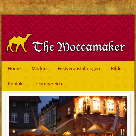
Home
Märkte
Festveranstaltungen
Bilder
Kontakt
Teambereich