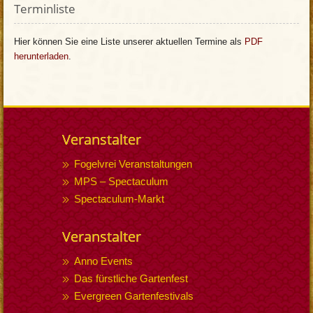
Terminliste
Hier können Sie eine Liste unserer aktuellen Termine als
PDF
herunterladen
.
Veranstalter
Fogelvrei Veranstaltungen
MPS – Spectaculum
Spectaculum-Markt
Veranstalter
Anno Events
Das fürstliche Gartenfest
Evergreen Gartenfestivals