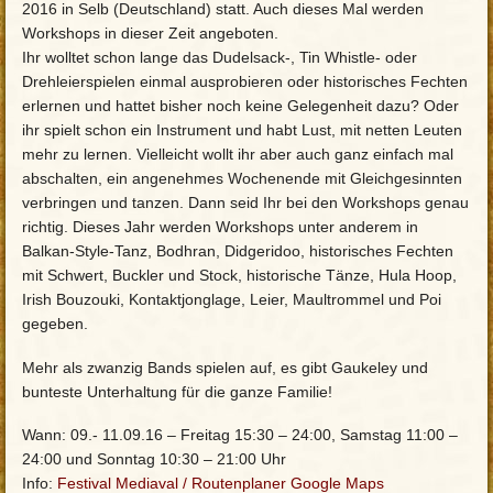
2016 in Selb (Deutschland) statt. Auch dieses Mal werden
Workshops in dieser Zeit angeboten.
Ihr wolltet schon lange das Dudelsack-, Tin Whistle- oder
Drehleierspielen einmal ausprobieren oder historisches Fechten
erlernen und hattet bisher noch keine Gelegenheit dazu? Oder
ihr spielt schon ein Instrument und habt Lust, mit netten Leuten
mehr zu lernen. Vielleicht wollt ihr aber auch ganz einfach mal
abschalten, ein angenehmes Wochenende mit Gleichgesinnten
verbringen und tanzen. Dann seid Ihr bei den Workshops genau
richtig. Dieses Jahr werden Workshops unter anderem in
Balkan-Style-Tanz, Bodhran, Didgeridoo, historisches Fechten
mit Schwert, Buckler und Stock, historische Tänze, Hula Hoop,
Irish Bouzouki, Kontaktjonglage, Leier, Maultrommel und Poi
gegeben.
Mehr als zwanzig Bands spielen auf, es gibt Gaukeley und
bunteste Unterhaltung für die ganze Familie!
Wann: 09.- 11.09.16 – Freitag 15:30 – 24:00, Samstag 11:00 –
24:00 und Sonntag 10:30 – 21:00 Uhr
Info:
Festival Mediaval
/
Routenplaner Google Maps