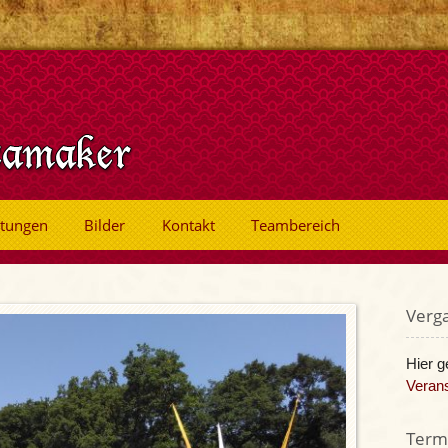
ltungen
Bilder
Kontakt
Teambereich
Verg
Hier g
Verans
Termi