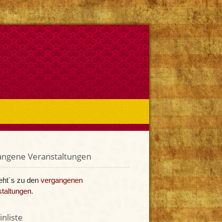
angene Veranstaltungen
eht´s zu den
vergangenen
taltungen
.
nliste