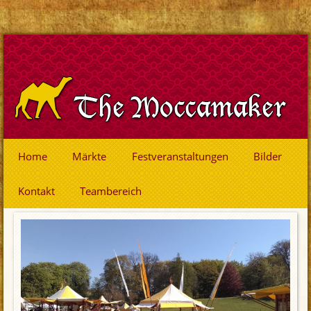
Home
Märkte
Festveranstaltungen
Bilder
Kontakt
Teambereich