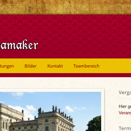
ltungen
Bilder
Kontakt
Teambereich
Verg
Hier g
Verans
Termi