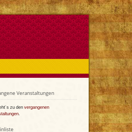
angene Veranstaltungen
eht´s zu den
vergangenen
taltungen
.
nliste