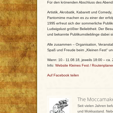
Für den krönenden Abschluss des Abends 
Artistik, Akrobatik, Kabarett und Comed
Pantomime machen es zu einer der erfolg
1995 erfreut sich der sommerliche Publi
Ludwigslust größter Beliebtheit. Der Bes
und bekannte Publikumslieblinge dabei s
Alle zusammen – Organisation, Veranstal
Spaß und Freude beim „Kleinen Fest“ und
Wann: 10.- 11.08.18, jeweils 18:00 – ca.
Info:
Website Kleines Fest
/
Routenplane
Auf Facebook teilen
The Moccamak
Seit vielen Jahren be
und Mokkastand. Nebe