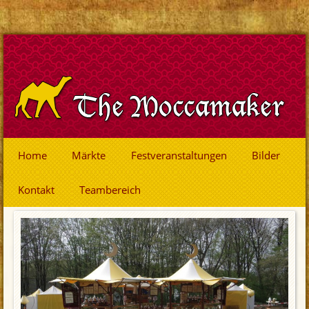
Home
Märkte
Festveranstaltungen
Bilder
Kontakt
Teambereich