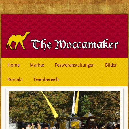
Home
Märkte
Festveranstaltungen
Bilder
Kontakt
Teambereich