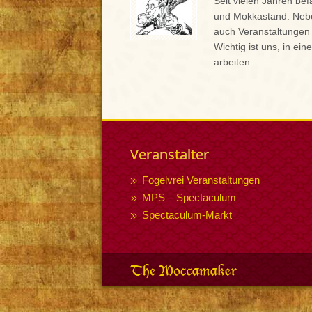
Seit vielen Jahren be
und Mokkastand. Nebe
auch Veranstaltungen 
Wichtig ist uns, in e
arbeiten.
Veranstalter
Fogelvrei Veranstaltungen
MPS – Spectaculum
Spectaculum-Markt