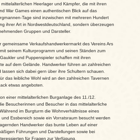
mittelalterlichen Heerlager und Kämpfer, die mit ihren
nd War Games einen authentischen Blick auf das
Burgmannen-Tage sind inzwischen mit mehreren Hundert
ung ihrer Art in Nordwestdeutschland, sondern überzeugen
ilnehmenden Gruppen und Darsteller.
er gemeinsame Verkaufshandwerkermarkt des Vereins Ars
en mit seinem Kulturprogramm und seinen Ständen zum
 Gaukler und Puppenspieler schaffen mit ihren
ente auf dem Gelände. Handwerker führen an zahlreichen
d lassen sich dabei gern über ihre Schultern schauen.
ür das leibliche Wohl wird an den zahlreichen Tavernen
mack etwas angeboten.
n einer mittelalterlichen Burganlage des 11./12.
ie Besucherinnen und Besucher in das mittelalterliche
 Während im Burgturm die Wohnverhältnisse eines
- und Essbereich sowie ein Vorratsraum besucht werden
lagernden Handwerker das bunte Leben auf einer
elmäßigen Führungen und Darstellungen sowie bei
teressierten für Fragen zur Verfügung.