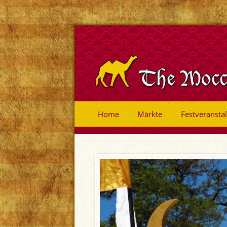
Home
Märkte
Festveransta