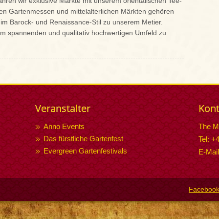
fahren wir exklusive Märkte mit unserem orientalischen Tee-
n Gartenmessen und mittelalterlichen Märkten gehören
im Barock- und Renaissance-Stil zu unserem Metier.
inem spannenden und qualitativ hochwertigen Umfeld zu
Veranstalter
Kont
Anno Events
The M
Das fürstliche Gartenfest
Tel: +
Evergreen Gartenfestivals
E-Mai
Faceboo