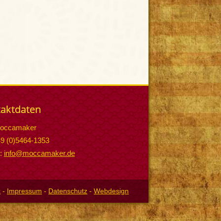
aktdaten
occamaker
49 (0)5464-1353
l:
info@moccamaker.de
k
-
Impressum
-
Datenschutz
-
Webdesign