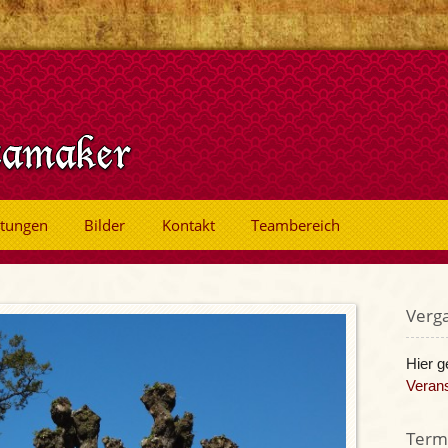
ltungen
Bilder
Kontakt
Teambereich
Verg
Hier g
Verans
Termi