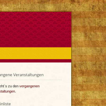
angene Veranstaltungen
eht´s zu den
vergangenen
taltungen
.
nliste