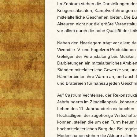
Im Zentrum stehen die Darstellungen der 
Kriegerschlachten, Kampfvorführungen u
mittelalterliche Geschehen bieten. Die 
Akteuren nicht nur die größte Veranstalt
vor allem durch die hohe Qualität der te
Neben den Heerlagern trägt vor allem d
Vivendi e. V. und Fogelvrei Produktion
Gelingen der Veranstaltung bei. Musiker,
Darbietungen ein mittelalterliches Ambi
Ständen mittelalterliche Gewerke vor, un
Händler bieten ihre Waren an, und auch f
und Bratereien für nahezu jeden Gesch
Auf Castrum Vechtense, der Rekonstruktio
Jahrhunderts im Zitadellenpark, können d
Leben des 11. Jahrhunderts eintauchen.
Hochadligen, der zugehörige Wirtschafts
können, stellen die um den Turm herum 
hochmittelalterlichen Burg dar. Bei reg
Modeschauen stehen die Akteure allen In