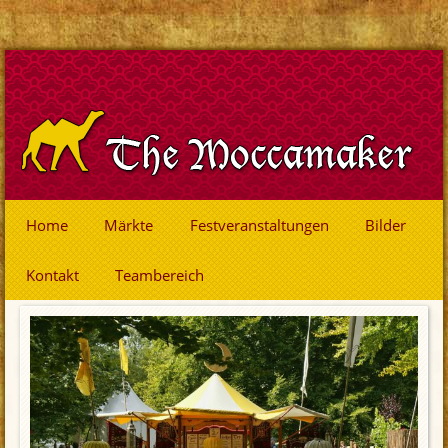
Home
Märkte
Festveranstaltungen
Bilder
Kontakt
Teambereich