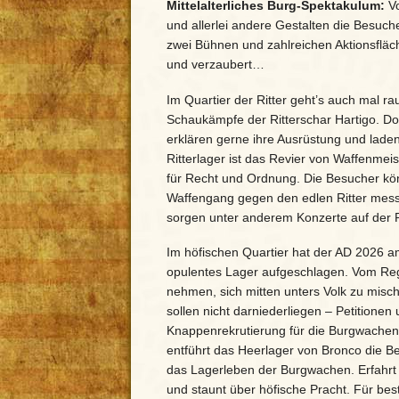
Mittelalterliches Burg-Spektakulum:
V
und allerlei andere Gestalten die Besucher
zwei Bühnen und zahlreichen Aktionsflächen
und verzaubert…
Im Quartier der Ritter geht’s auch mal 
Schaukämpfe der Ritterschar Hartigo. Doc
erklären gerne ihre Ausrüstung und laden
Ritterlager ist das Revier von Waffenmei
für Recht und Ordnung. Die Besucher kön
Waffengang gegen den edlen Ritter mess
sorgen unter anderem Konzerte auf der R
Im höfischen Quartier hat der AD 2026 a
opulentes Lager aufgeschlagen. Vom Regie
nehmen, sich mitten unters Volk zu misch
sollen nicht darniederliegen – Petitionen
Knappenrekrutierung für die Burgwachen
entführt das Heerlager von Bronco die Be
das Lagerleben der Burgwachen. Erfahrt
und staunt über höfische Pracht. Für bes