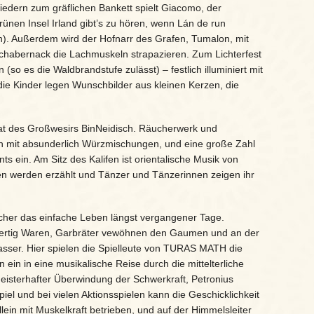
liedern zum gräflichen Bankett spielt Giacomo, der
ünen Insel Irland gibt’s zu hören, wenn Lán de run
gen). Außerdem wird der Hofnarr des Grafen, Tumalon, mit
 Schabernack die Lachmuskeln strapazieren. Zum Lichterfest
o es die Waldbrandstufe zulässt) – festlich illuminiert mit
die Kinder legen Wunschbilder aus kleinen Kerzen, die
fat des Großwesirs BinNeidisch. Räucherwerk und
 mit absunderlich Würzmischungen, und eine große Zahl
s ein. Am Sitz des Kalifen ist orientalische Musik von
 werden erzählt und Tänzer und Tänzerinnen zeigen ihr
cher das einfache Leben längst vergangener Tage.
stfertig Waren, Garbräter vewöhnen den Gaumen und an der
lwasser. Hier spielen die Spielleute von TURAS MATH die
ein in eine musikalische Reise durch die mittelterliche
meisterhafter Überwindung der Schwerkraft, Petronius
iel und bei vielen Aktionsspielen kann die Geschicklichkeit
lein mit Muskelkraft betrieben, und auf der Himmelsleiter