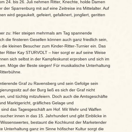
om 24. bis 26. Juli nehmen Ritter, Knechte, holde Damen
 der Sparrenburg mit auf eine Zeitreise ins Mittelalter. Auf
 wird gegaukelt, gefeiert, gefalknert, jongliert, geritten
rauer zu: Hier steigen mehrmals am Tag spannende
h die finsteren Gesellen können auch ganz friedlich sein,
 die kleinen Besucher zum Kinder-Ritter-Turnier ein. Das
ster Ritter Kay STURVOLT – hier sorgt er auf seine Weise
nen sich selbst in der Kampfeskunst erproben und sich im
en. Möge der Beste siegen! Für musikalische Unterhaltung
itterbühne.
mtierende Graf zu Ravensberg und sein Gefolge sein
rungssitz auf der Burg ließ es sich der Graf nicht
en, und tüchtig mitzufeiern. Doch auch die Amtsgeschäfte
 und Marktgericht, gräfliches Gelage und
 sind das Tagesgeschäft am Hof. Mit Wehr und Waffen
sucher:innen in das 15. Jahrhundert und gibt Einblicke in
 Wissenswertes, bestaunt die Kochkunst der Marketender
te Unterhaltung ganz im Sinne höfischer Kultur sorgt die