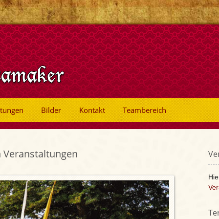
ltungen
Bilder
Kontakt
Teambereich
n Veranstaltungen
Ve
Hie
Ver
Te