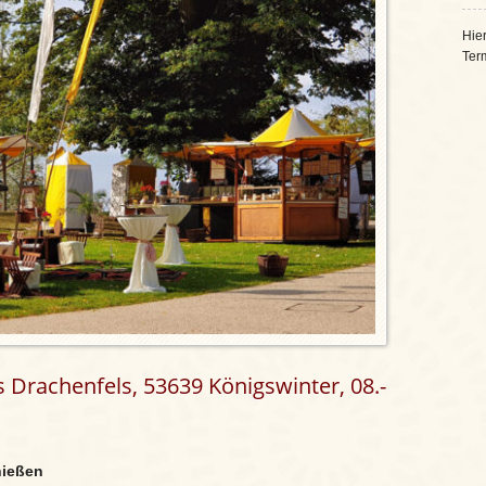
Hier
Ter
s Drachenfels, 53639 Königswinter, 08.-
nießen