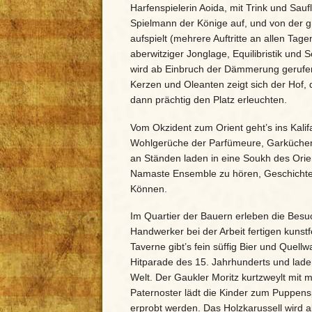
Harfenspielerin Aoida, mit Trink und Sauf
Spielmann der Könige auf, und von der gr
aufspielt (mehrere Auftritte an allen Ta
aberwitziger Jonglage, Equilibristik und
wird ab Einbruch der Dämmerung gerufen (s
Kerzen und Oleanten zeigt sich der Hof, 
dann prächtig den Platz erleuchten.
Vom Okzident zum Orient geht’s ins Kali
Wohlgerüche der Parfümeure, Garküchen
an Ständen laden in eine Soukh des Orient
Namaste Ensemble zu hören, Geschichten
Können.
Im Quartier der Bauern erleben die Besu
Handwerker bei der Arbeit fertigen kun
Taverne gibt’s fein süffig Bier und Quel
Hitparade des 15. Jahrhunderts und laden 
Welt. Der Gaukler Moritz kurtzweylt mit 
Paternoster lädt die Kinder zum Puppensp
erprobt werden. Das Holzkarussell wird al